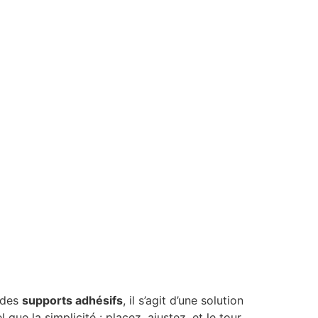
 des
supports adhésifs
, il s’agit d’une solution
que la simplicité : placez, ajustez, et le tour