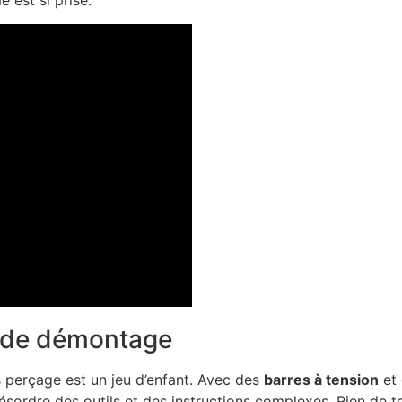
 est si prisé.
et de démontage
s perçage est un jeu d’enfant. Avec des
barres à tension
et
sordre des outils et des instructions complexes. Rien de tel 