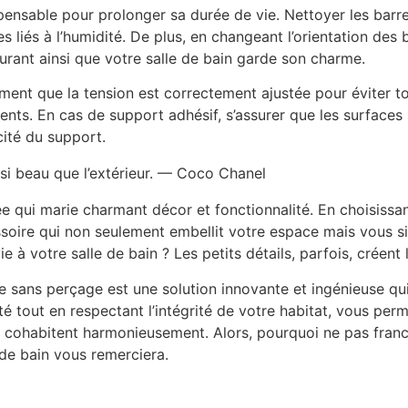
ispensable pour prolonger sa durée de vie. Nettoyer les bar
 liés à l’humidité. De plus, en changeant l’orientation des 
surant ainsi que votre salle de bain garde son charme.
èrement que la tension est correctement ajustée pour éviter 
nts. En cas de support adhésif, s’assurer que les surfaces
acité du support.
ussi beau que l’extérieur. — Coco Chanel
tylée qui marie charmant décor et fonctionnalité. En choisis
oire qui non seulement embellit votre espace mais vous simp
ie à votre salle de bain ? Les petits détails, parfois, crée
he sans perçage est une solution innovante et ingénieuse 
ativité tout en respectant l’intégrité de votre habitat, vous pe
ue cohabitent harmonieusement. Alors, pourquoi ne pas fran
e de bain vous remerciera.