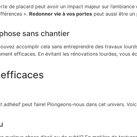
porte de placard peut avoir un impact majeur sur l’ambianc
différences ».
Redonner vie à vos portes
peut aussi être un 
phose sans chantier
uvez accomplir cela sans entreprendre des travaux lourds. 
mment efficaces. En évitant les rénovations lourdes, vous 
 efficaces
t adhésif
peut faire! Plongeons-nous dans cet univers. Voic
u
ous quelque chose d’osé ou de subtil? En matière de texture